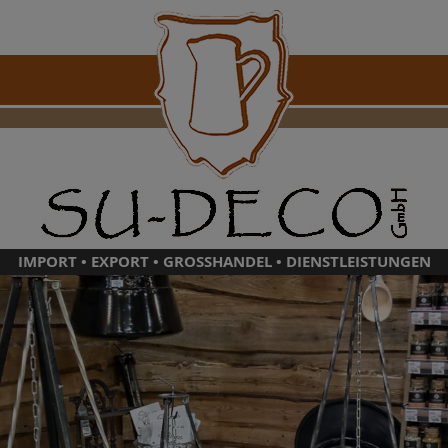
IMPORT • EXPORT • GROSSHANDEL • DIENSTLEISTUNGEN