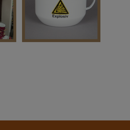
Feuersäulen /
r
Feuerschalen / Öfen
Fun-Artikel