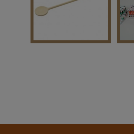
Präsentationen
Gulaschkessel
Ko
Holzartikel