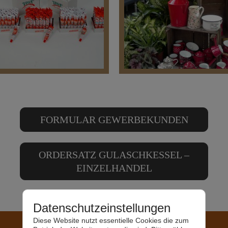
chkessel & Zubehör
Grills und Zubehö
FORMULAR GEWERBEKUNDEN
ORDERSATZ GULASCHKESSEL –
Gewürze &
EINZELHANDEL
Sauerprodukte
Deko – Emaille
Datenschutzeinstellungen
Diese Website nutzt essentielle Cookies die zum